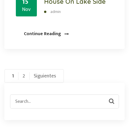
15
House On Lake Side
Nov
admin
Continue Reading
Paginación
1
2
Siguientes
de
Search
entradas
for: